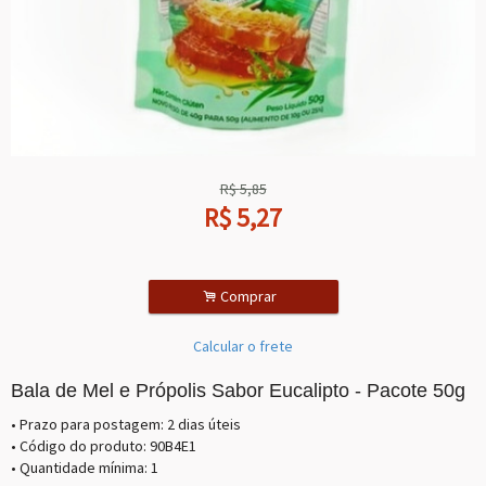
R$
5,85
R$
5,27
.
Comprar
Calcular o frete
Bala de Mel e Própolis Sabor Eucalipto - Pacote 50g
• Prazo para postagem:
2 dias úteis
• Código do produto: 90B4E1
• Quantidade mínima: 1