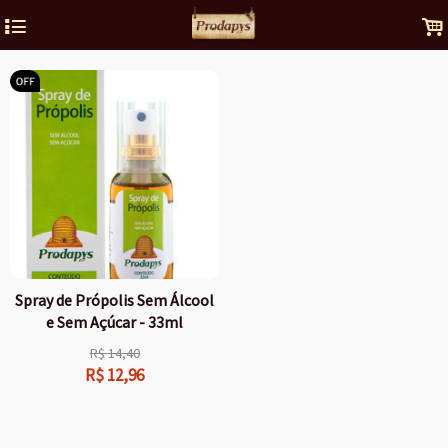
4
.
Spray de Própolis Sem Álcool
e Sem Açúcar - 33ml
R$
14,40
R$
12,96