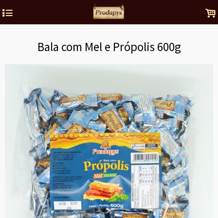
4
.
Bala com Mel e Própolis 600g