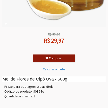
R$
33,30
R$
29,97
.
Comprar
Calcular o frete
Mel de Flores de Cipó Uva - 500g
• Prazo para postagem:
2 dias úteis
• Código do produto: 90B24A
• Quantidade mínima: 1