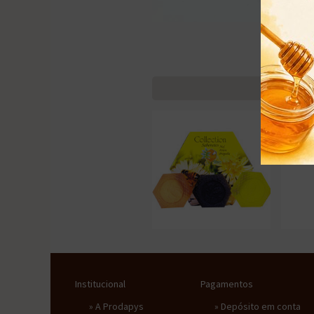
Institucional
Pagamentos
»
A Prodapys
» Depósito em conta