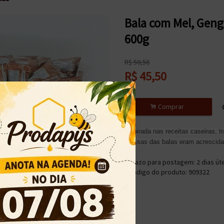
Bala com Mel, Geng
600g
R$
50,56
R$
45,50
.
Comprar
Inspirada nas receitas caseiras, t
massas das balas eram acrescida
• Prazo para postagem:
2 dias út
• Código do produto: 909322