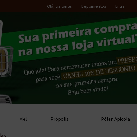
Olá, visitante.
Depoimentos
Entrar
Mel
Própolis
Pólen Apícola
las