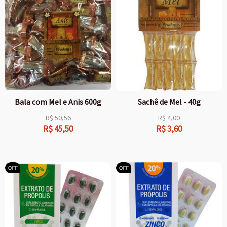
Bala com Mel e Anis 600g
Sachê de Mel - 40g
R$
50,56
R$
4,00
R$
45,50
R$
3,60