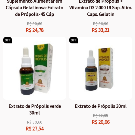
Suplemento Alimentar em
Extrato de Própolis +
Cápsula Gelatinosa-Extrato
Vitamina D3 2.000 UI Sup. Alim.
de Própolis-45 Cáp
Caps. Gelatin
R$
30,60
R$
36,90
R$
24,78
R$
33,21
Extrato de Própolis verde
Extrato de Própolis 30ml
30ml
R$
22,95
R$
20,66
R$
30,60
R$
27,54