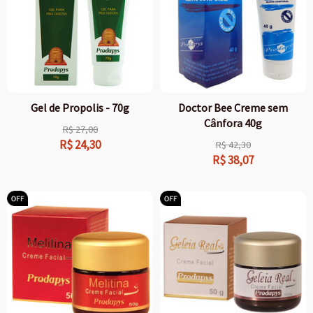
Gel de Propolis - 70g
Doctor Bee Creme sem
Cânfora 40g
R$
27,00
R$
24,30
R$
42,30
R$
38,07