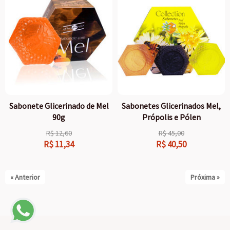
Sabonete Glicerinado de Mel
Sabonetes Glicerinados Mel,
90g
Própolis e Pólen
R$
12,60
R$
45,00
R$
11,34
R$
40,50
« Anterior
Próxima »