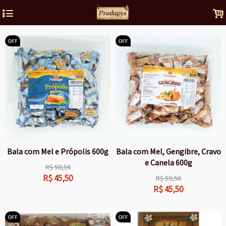
4
.
Bala com Mel e Própolis 600g
Bala com Mel, Gengibre, Cravo
e Canela 600g
R$
50,56
R$
45,50
R$
50,56
R$
45,50