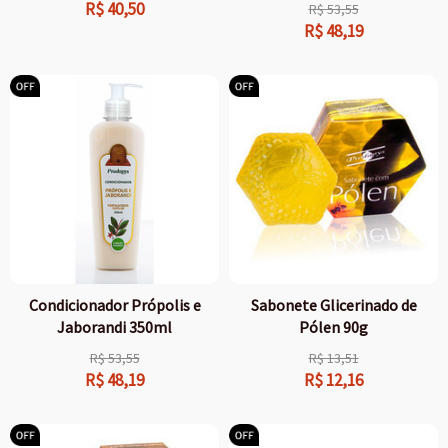
R$
40,50
R$
53,55
R$
48,19
Condicionador Própolis e
Sabonete Glicerinado de
Jaborandi 350ml
Pólen 90g
R$
53,55
R$
13,51
R$
48,19
R$
12,16