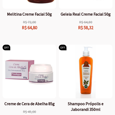
Melitina Creme Facial 50g
Geleia Real Creme Facial 50g
R$
72,00
R$
64,80
R$
64,80
R$
58,32
Creme de Cera de Abelha 85g
Shampoo Própolis e
Jaborandi 350ml
R$
45,00